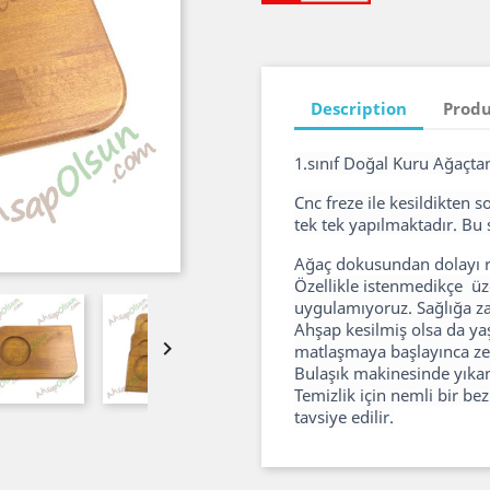
Description
Produ
1.sınıf Doğal Kuru Ağaçtan
Cnc freze ile kesildikten 
tek tek yapılmaktadır. Bu s
Ağaç dokusundan dolayı ren
Özellikle istenmedikçe üz
uygulamıyoruz. Sağlığa zar
Ahşap kesilmiş olsa da 

matlaşmaya başlayınca zeyt
Bulaşık makinesinde yıkam
Temizlik için nemli bir be
tavsiye edilir.