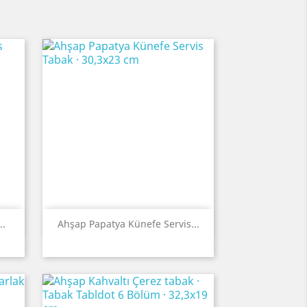
Quick view

..
Ahşap Papatya Künefe Servis...