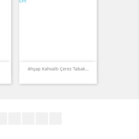
Quick view

Ahşap Kahvaltı Çerez Tabak...
Facebook
Twitter
YouTube
Pinterest
Instagram