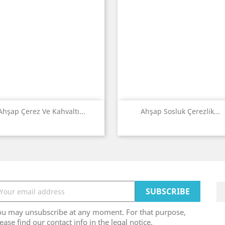
Quick view
Quick view


Ahşap Çerez Ve Kahvaltı...
Ahşap Sosluk Çerezlik...
ou may unsubscribe at any moment. For that purpose,
ease find our contact info in the legal notice.