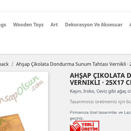
ngs
Wooden Toys
Art
Dekorasyon Ve Aksesuar
nack
Ahşap Çikolata Dondurma Sunum Tahtası Vernikli ·
AHŞAP ÇIKOLATA
VERNIKLI · 25X17 
Kayın, Iroko, Ceviz gibi ağaç ci
Tasarımınızı üretmemiz için biz
Firmanıza özel tasarımlar ve Laze
geçiniz
.