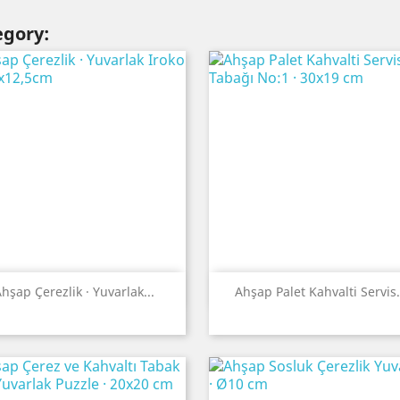
egory:
Quick view
Quick view


hşap Çerezlik · Yuvarlak...
Ahşap Palet Kahvalti Servis.