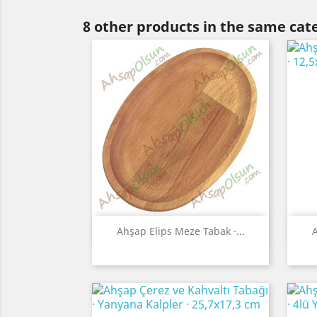
8 other products in the same cat
Quick view

Ahşap Elips Meze Tabak ·...
A