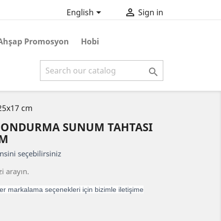


English
Sign in
Ahşap Promosyon
Hobi

 25x17 cm
 DONDURMA SUNUM TAHTASI
CM
nsini seçebilirsiniz
i arayın.
r markalama seçenekleri için bizimle iletişime