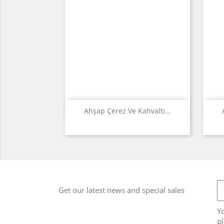
Quick view

Ahşap Çerez Ve Kahvaltı...
Get our latest news and special sales
Y
pl