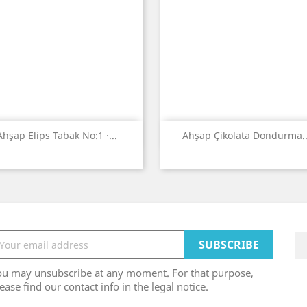
Quick view
Quick view


Ahşap Elips Tabak No:1 ·...
Ahşap Çikolata Dondurma..
ou may unsubscribe at any moment. For that purpose,
ease find our contact info in the legal notice.