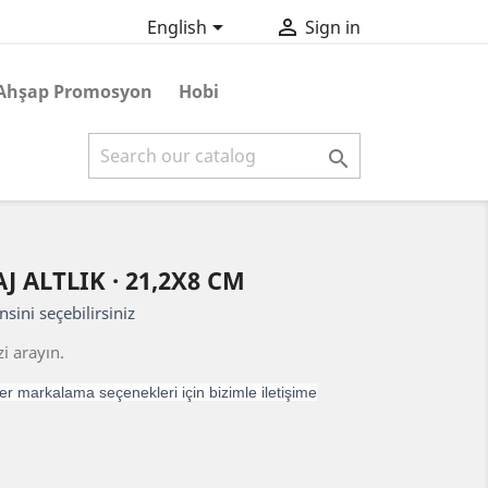


English
Sign in
Ahşap Promosyon
Hobi

 ALTLIK · 21,2X8 CM
nsini seçebilirsiniz
i arayın.
r markalama seçenekleri için bizimle iletişime