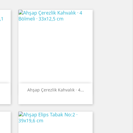
Quick view

Ahşap Çerezlik Kahvalık · 4...