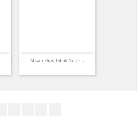
Quick view

.
Ahşap Elips Tabak No:2 ·...
Facebook
Twitter
YouTube
Pinterest
Instagram