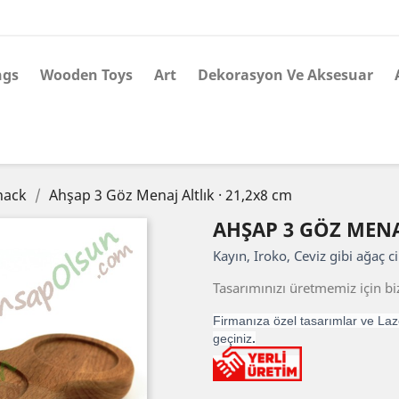
ngs
Wooden Toys
Art
Dekorasyon Ve Aksesuar
nack
Ahşap 3 Göz Menaj Altlık · 21,2x8 cm
AHŞAP 3 GÖZ MENAJ
Kayın, Iroko, Ceviz gibi ağaç ci
Tasarımınızı üretmemiz için biz
Firmanıza özel tasarımlar ve Laze
geçiniz
.