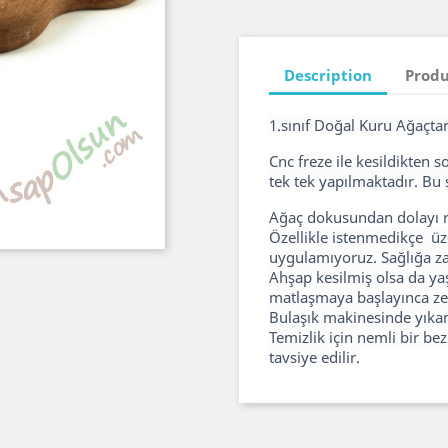
Description
Produ
1.sınıf Doğal Kuru Ağaçtan
Cnc freze ile kesildikten 
tek tek yapılmaktadır. Bu s
Ağaç dokusundan dolayı ren
Özellikle istenmedikçe üz
uygulamıyoruz. Sağlığa zar
Ahşap kesilmiş olsa da 
matlaşmaya başlayınca zeyt
Bulaşık makinesinde yıkam
Temizlik için nemli bir be
tavsiye edilir.