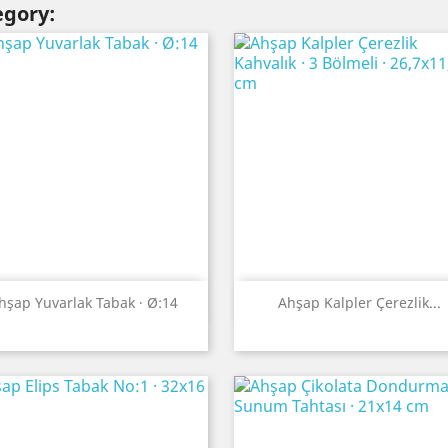
egory:
Quick view
Quick view


hşap Yuvarlak Tabak · Ø:14
Ahşap Kalpler Çerezlik...