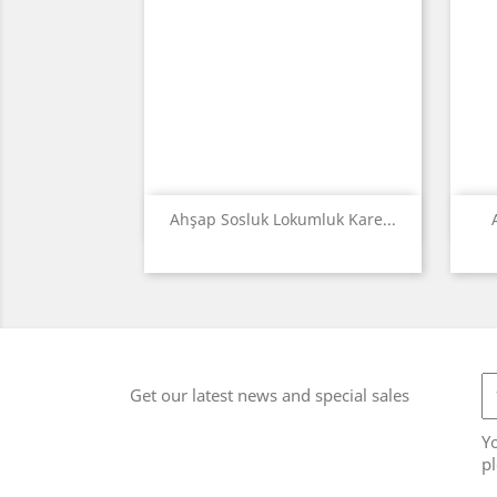
Quick view

Ahşap Sosluk Lokumluk Kare...
Get our latest news and special sales
Y
pl