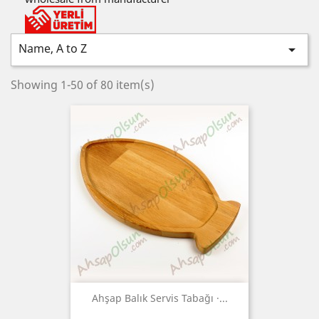
Name, A to Z

Showing 1-50 of 80 item(s)
Ahşap Balık Servis Tabağı ·...