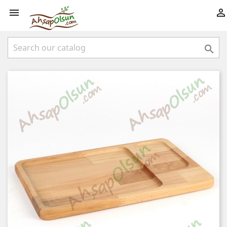


