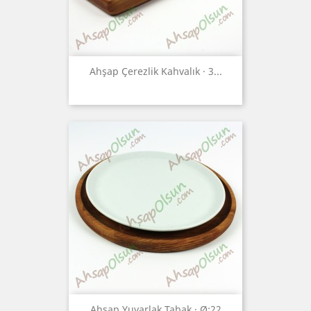
Ahşap Çerezlik Kahvalık · 3...
Ahşap Yuvarlak Tabak · Ø:22