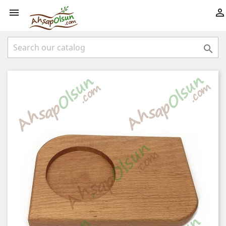


