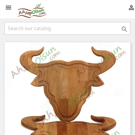


