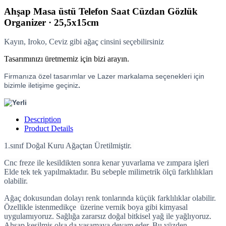
Ahşap Masa üstü Telefon Saat Cüzdan Gözlük
Organizer · 25,5x15cm
Kayın, Iroko, Ceviz gibi ağaç cinsini seçebilirsiniz
Tasarımınızı üretmemiz için bizi arayın.
Firmanıza özel tasarımlar ve Lazer markalama seçenekleri için
bizimle iletişime geçiniz
.
Description
Product Details
1.sınıf Doğal Kuru Ağaçtan Üretilmiştir.
Cnc freze ile kesildikten sonra kenar yuvarlama ve zımpara işleri
Elde tek tek yapılmaktadır. Bu sebeple milimetrik ölçü farklılıkları
olabilir.
Ağaç dokusundan dolayı renk tonlarında küçük farklılıklar olabilir.
Özellikle istenmedikçe üzerine vernik boya gibi kimyasal
uygulamıyoruz. Sağlığa zararsız doğal bitkisel yağ ile yağlıyoruz.
Ahşap kesilmiş olsa da yaşamaya devam eder. Bu yüzden