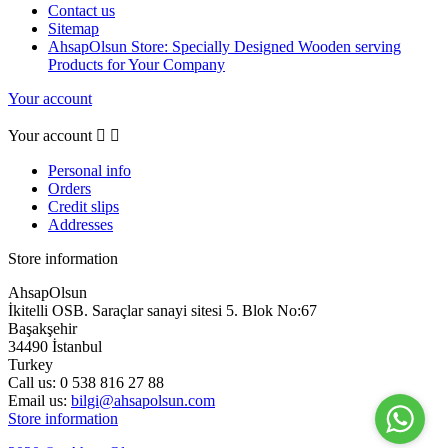
Contact us
Sitemap
AhsapOlsun Store: Specially Designed Wooden serving
Products for Your Company
Your account
Your account


Personal info
Orders
Credit slips
Addresses
Store information
AhsapOlsun
İkitelli OSB. Saraçlar sanayi sitesi 5. Blok No:67
Başakşehir
34490 İstanbul
Turkey
Call us:
0 538 816 27 88
Email us:
bilgi@ahsapolsun.com
Store information