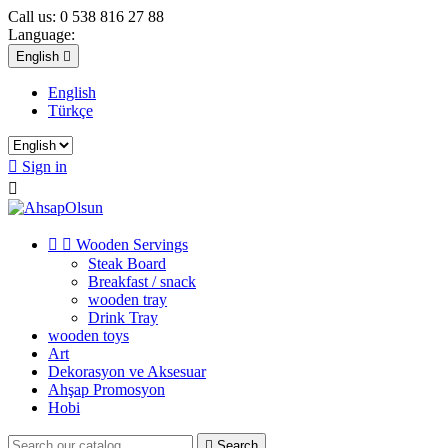
Call us:
0 538 816 27 88
Language:
English

English
Türkçe

Sign in



Wooden Servings
Steak Board
Breakfast / snack
wooden tray
Drink Tray
wooden toys
Art
Dekorasyon ve Aksesuar
Ahşap Promosyon
Hobi

Search