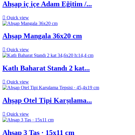
Ahşap iç içe Adam Eğitim /...

Quick view
Ahşap Mangala 36x20 cm

Quick view
Katlı Baharat Standı 2 kat...

Quick view
Ahşap Otel Tipi Karşılama...

Quick view
Ahşap 3 Taş · 15x11 cm